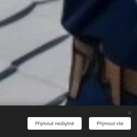
Přijmout nezbytné
Přijmout vše