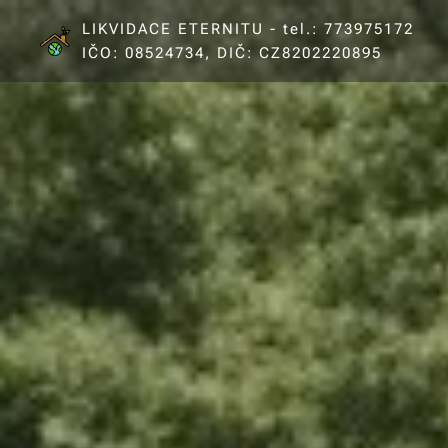
LIKVIDACE ETERNITU - tel.: 773975172
IČO: 08524734, DIČ: CZ8202220895