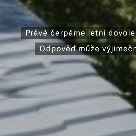
Právě čerpáme letní dovol
Odpověď může výjimečně