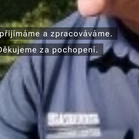
 přijímáme a zpracováváme.
 Děkujeme za pochopení.