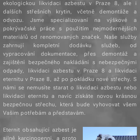
ekologickou likvidaci azbestu v Praze 8, ale i
dalších střešních krytin, včetně demontáže a
odvozu. Jsme specializovaní na výškové a
pokrývačské práce s použitím nejmodernějších
materiálů od renomovaných značek. Naše služby
zahrnují kompletní dodávku služeb, od
vypracování dokumentace, přes demontáž a
zajištění bezpečného nakládání s nebezpečnými
odpady, likvidaci azbestu v Praze 8 a likvidaci
eternitu v Praze 8, až po pokládku nové střechy. S
námi se nemusíte starat o likvidaci azbestu nebo
likvidaci eternitu a navíc získáte novou krásnou
bezpečnou střechu, která bude vyhovovat všem
Vašim potřebám a představám.
Eternit obsahující azbest je
silně karcinogenní, a proto