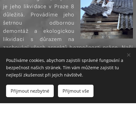
je jeho likvidace v Praze 8
důležitá. Provádíme jeho
šetrnou odbornou
demontáž a ekologickou
likvidaci s důrazem na
zachování všech aspektů bezpečnosti práce. Naši
špičkoví profesionálové používají výhradně
Používáme cookies, abychom zajistili správné fungování a
ochranné oblečení a pomůcky nařízené zákonem,
bezpečnost našich stránek. Tím vám můžeme zajistit tu
zajišťují zafixování materiálu obsahujícího azbest
nejlepší zkušenost při jejich návštěvě.
a demontáž střešní krytiny s následným
bezpečným uložením do přepravních obalů.
Přijmout nezbytné
Přijmout vše
Spolupracujeme s renomovanými společnostmi,
jako je např. ALS Global, a disponujeme vlastní
dekontaminační komorou. Při kompletní výměně
střešní krytiny "na klíč" zajišťujeme navíc jako
bonus pro naše klienty bezplatnou likvidaci