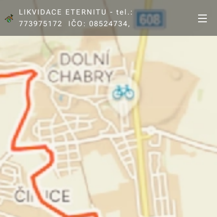
LIKVIDACE ETERNITU - tel.:
773975172 IČO: 08524734,
DIČ: CZ8202220895