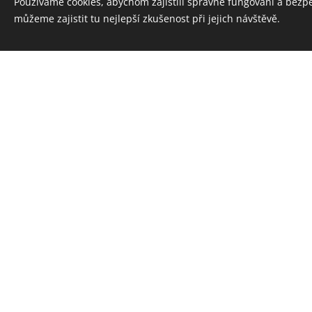
Používáme cookies, abychom zajistili správné fungování a bezp
můžeme zajistit tu nejlepší zkušenost při jejich návštěvě.
likvidace eternitu Če
likvidace azbestu Hu
likvidace eternitu 
likvidace azbestu P