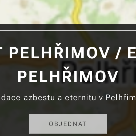
 PELHŘIMOV / 
PELHŘIMOV
vidace azbestu a eternitu v Pelhři
OBJEDNAT