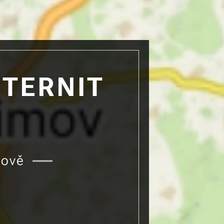
ETERNIT
mově