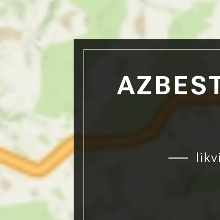
AZBEST
lik