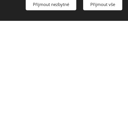
Přijmout nezbytné
Přijmout vše
e azbestu Horní Cerekev
ternitu Kamenice nad Lipou
ace azbestu Pelhřimov
ace eternitu Žirovnice