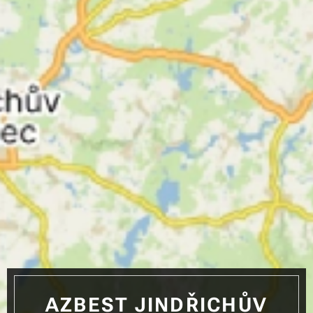
AZBEST JINDŘICHŮV