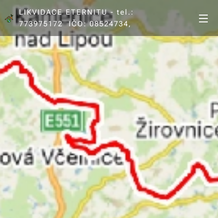
LIKVIDACE ETERNITU - tel.:
773975172 IČO: 08524734,
DIČ: CZ8202220895