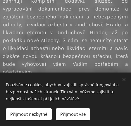
zahrnují kompletní dodávku služeb, od
vypracování dokumentace, přes demontáž a
zajištění bezpečného nakládání s nebezpečnými
odpady, likvidaci azbestu v Jindřichově Hradci a
likvidaci eternitu v Jindřichově Hradci, až po
pokládku nové střechy. S námi se nemusíte starat
o likvidaci azbestu nebo likvidaci eternitu a navíc
získáte novou krásnou bezpečnou střechu, která
bude vyhovovat všem Vašim potřebám a
představám.
Používáme cookies, abychom zajistili správné fungování a
Eternit obsahující azbest je
bezpečnost našich stránek. Tím vám můžeme zajistit tu
silně karcinogenní, a proto
nejlepší zkušenost při jejich návštěvě.
je jeho likvidace v
Jindřichově Hradci
Přijmout nezbytné
Přijmout vše
důležitá. Provádíme jeho
šetrnou odbornou